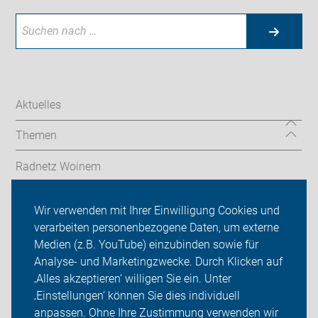
Aktuelles
Themen
Radnetz Woinem
kostenloses Lastenrad
Wir verwenden mit Ihrer Einwilligung Cookies und
verarbeiten personenbezogene Daten, um externe
ADFC Weinheim
Medien (z.B. YouTube) einzubinden sowie für
Analyse- und Marketingzwecke. Durch Klicken auf
Sei dabei
‚Alles akzeptieren‘ willigen Sie ein. Unter
Presse
‚Einstellungen‘ können Sie dies individuell
anpassen. Ohne Ihre Zustimmung verwenden wir